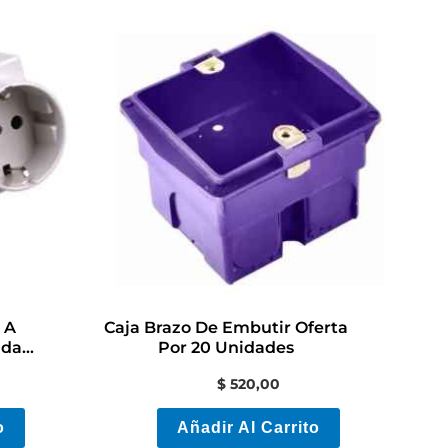
 A
Caja Brazo De Embutir Oferta
idad
Por 20 Unidades
$
520,00
o
Añadir Al Carrito