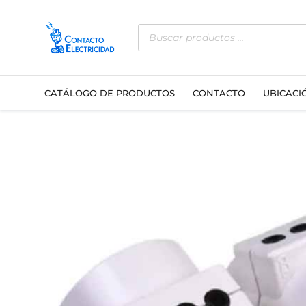
Ir
Búsqueda
al
de
contenido
productos
CATÁLOGO DE PRODUCTOS
CONTACTO
UBICACI