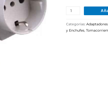
Aña
Categorías:
Adaptadores
y Enchufes
,
Tomacorrient