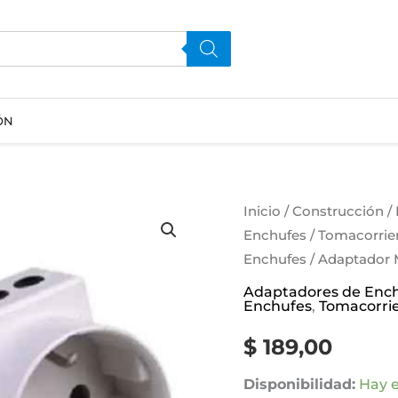
ÓN
Adaptador
Inicio
/
Construcción
/
Enchufes
/
Tomacorrie
Mig
Enchufes
/ Adaptador 
Contacto
Electricidad
Adaptadores de Enc
Enchufes
,
Tomacorrie
Colon
cantidad
$
189,00
Disponibilidad:
Hay e