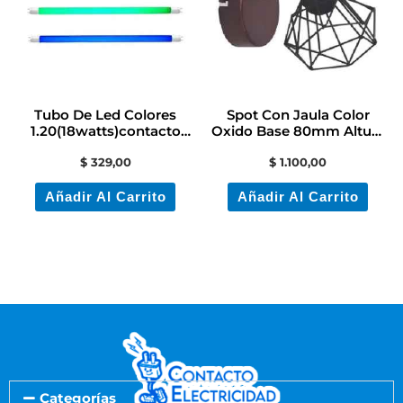
Tubo De Led Colores
Spot Con Jaula Color
1.20(18watts)contacto
Oxido Base 80mm Altura
Electricidadocolon
160mm E14
$
329,00
$
1.100,00
Añadir Al Carrito
Añadir Al Carrito
Categorías