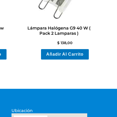
8w
Lámpara Halógena G9 40 W (
Pack 2 Lamparas )
$
138,00
o
Añadir Al Carrito
Ubicación