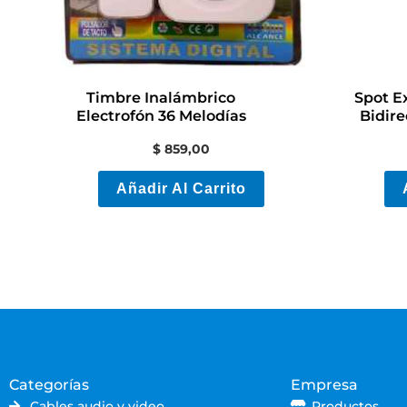
Timbre Inalámbrico
Spot Ex
Electrofón 36 Melodías
Bidir
$
859,00
Añadir Al Carrito
Categorías
Empresa
Cables audio y video
Productos