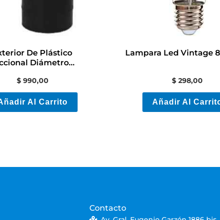
terior De Plástico
Lampara Led Vintage 
eccional Diámetro
60mm
$
990,00
$
298,00
Añadir Al Carrito
Añadir Al Carrit
Contacto
Av. Gral. Eugenio Garzón 1886 bis