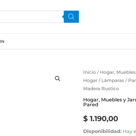
ÓN
Aplique
Inicio
/
Hogar, Muebles 
Hogar
/
Lámparas
/
Par
De
Madera Rustico
Pared
Flexible
Hogar, Muebles y Jar
Pared
2
Luces
$
1.190,00
Barra
Disponibilidad:
Hay e
De