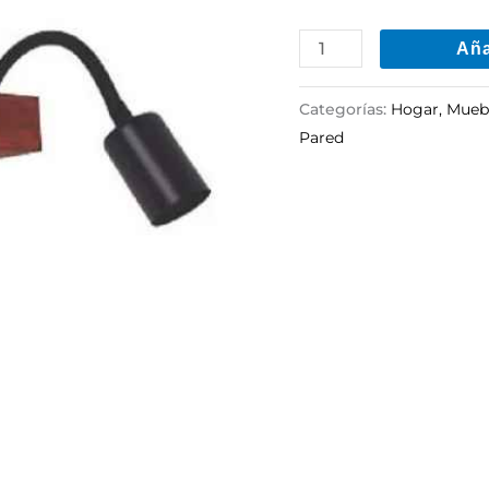
Madera
Aña
Rustico
cantidad
Categorías:
Hogar, Muebl
Pared