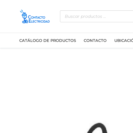
Ir
Búsqueda
al
de
contenido
productos
CATÁLOGO DE PRODUCTOS
CONTACTO
UBICACI