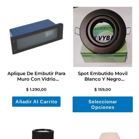
Es
pr
ti
mú
va
La
op
se
Aplique De Embutir Para
Spot Embutido Movil
pu
Muro Con Vidrio
Blanco Y Negro
Contacto Colon
Contactoelectricidad
ele
$
1.290,00
$
159,00
en
Añadir Al Carrito
Seleccionar
la
Opciones
pá
de
pr