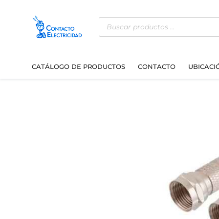
Ir
Búsqueda
al
de
contenido
productos
CATÁLOGO DE PRODUCTOS
CONTACTO
UBICACI