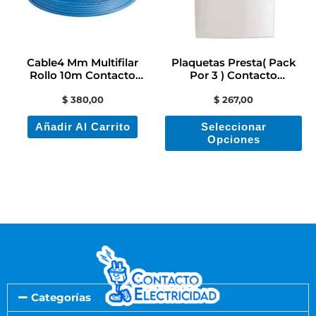
La
op
se
Cable4 Mm Multifilar
Plaquetas Presta( Pack
pu
Rollo 10m Contacto
Por 3 ) Contacto
Electricidad Colon
Electricidad Colon
ele
$
380,00
$
267,00
en
Añadir Al Carrito
Seleccionar
la
Opciones
pá
de
pr
Categorías