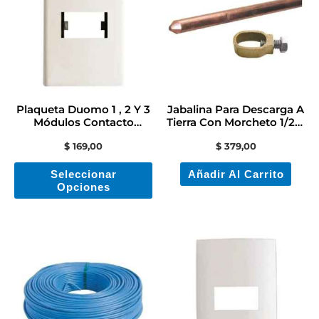
tiene
múltiples
variantes.
Las
opciones
se
Plaqueta Duomo 1 , 2 Y 3
Jabalina Para Descarga A
pueden
Módulos Contacto
Tierra Con Morcheto 1/2 X
Electricidad
1,5 Mts
elegir
$
169,00
$
379,00
en
Seleccionar
Añadir Al Carrito
la
Opciones
página
de
producto
Es
pr
ti
mú
va