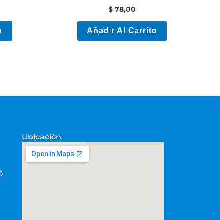
Electricidad
$
78,00
o
Añadir Al Carrito
Ubicación
0