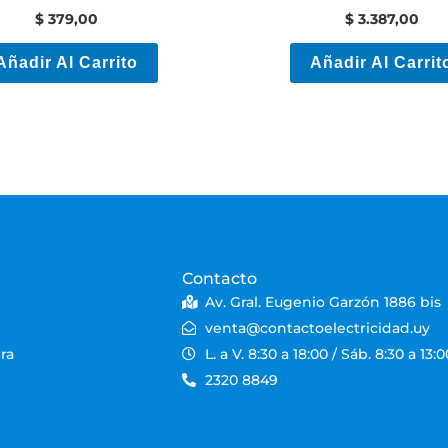
Mts
Diferencial
$
379,00
$
3.387,00
Añadir Al Carrito
Añadir Al Carrit
Contacto
Av. Gral. Eugenio Garzón 1886 bis
venta@contactoelectricidad.uy
ra
L. a V. 8:30 a 18:00 / Sáb. 8:30 a 13:0
2320 8849