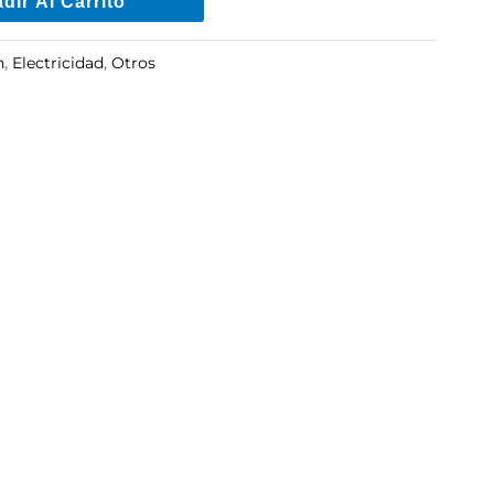
dir Al Carrito
n
,
Electricidad
,
Otros