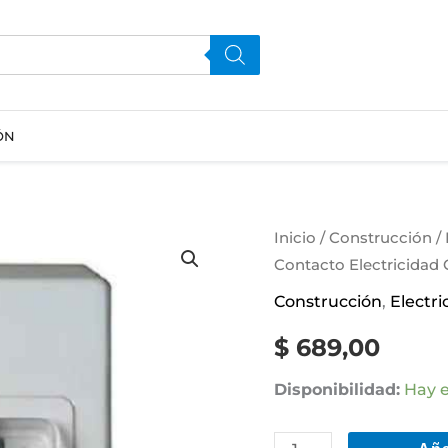
ÓN
Caja
Inicio
/
Construcción
/
Contacto Electricidad 
Ip
55
Construcción
,
Electri
Para
$
689,00
Guardamotor
Contacto
Disponibilidad:
Hay e
Electricidad
Colon