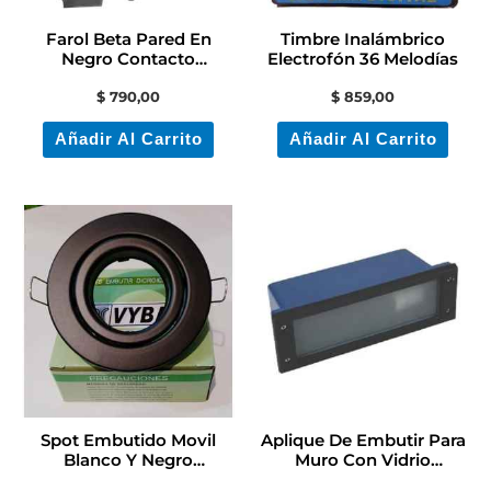
Farol Beta Pared En
Timbre Inalámbrico
Negro Contacto
Electrofón 36 Melodías
Electricidad Colon
$
790,00
$
859,00
Añadir Al Carrito
Añadir Al Carrito
Este
producto
tiene
múltiples
variantes.
Las
opciones
se
Spot Embutido Movil
Aplique De Embutir Para
pueden
Blanco Y Negro
Muro Con Vidrio
Contactoelectricidad
Contacto Colon
elegir