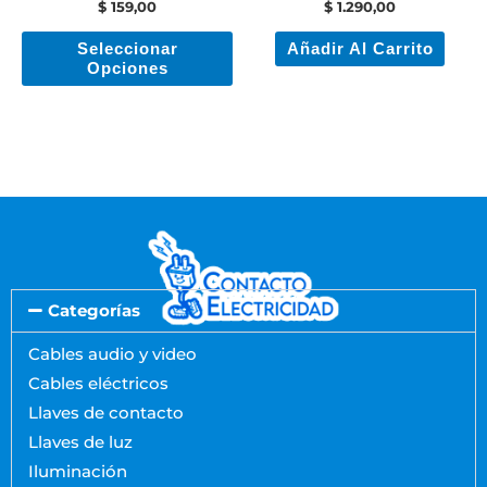
$
159,00
$
1.290,00
en
Seleccionar
Añadir Al Carrito
la
Opciones
página
de
producto
Categorías
Cables audio y video
Cables eléctricos
Llaves de contacto
Llaves de luz
Iluminación