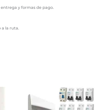
 entrega y formas de pago.
a la ruta.
Este
producto
tiene
múltiples