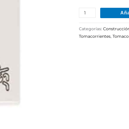
Aña
Categorías:
Construcció
Tomacorrientes
,
Tomacor