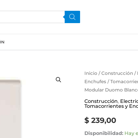
ÓN
Modulo
Inicio
/
Construcción
/
Enchufes
/
Tomacorrie
Toma
Modular Duomo Blanco
Modular
Duomo
Construcción
,
Electri
Tomacorrientes y En
Blanco
Contacto
$
239,00
Electricidad
Disponibilidad:
Hay e
cantidad