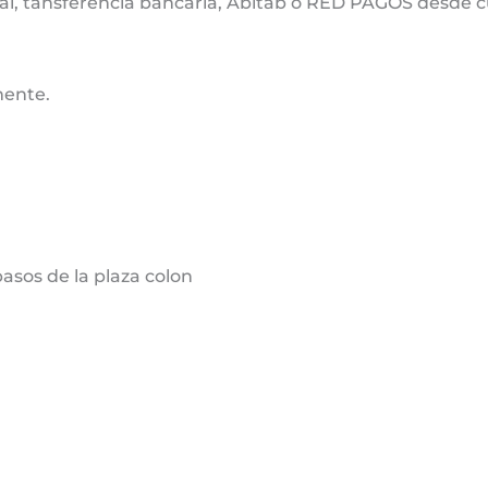
cal, tansferencia bancaria, Abitab o RED PAGOS desde cu
mente.
sos de la plaza colon