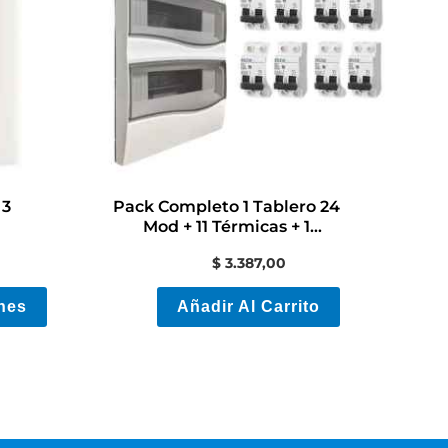
variantes.
Las
opciones
se
pueden
elegir
en
 3
Pack Completo 1 Tablero 24
la
Mod + 11 Térmicas + 1
Diferencial
página
$
3.387,00
de
nes
Añadir Al Carrito
producto