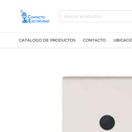
Ir
Búsqueda
al
de
contenido
productos
CATÁLOGO DE PRODUCTOS
CONTACTO
UBICACI