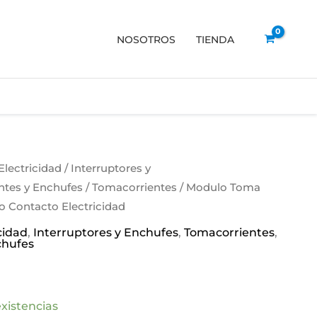
NOSOTROS
TIENDA
Electricidad
/
Interruptores y
ntes y Enchufes
/
Tomacorrientes
/ Modulo Toma
 Contacto Electricidad
cidad
,
Interruptores y Enchufes
,
Tomacorrientes
,
chufes
xistencias