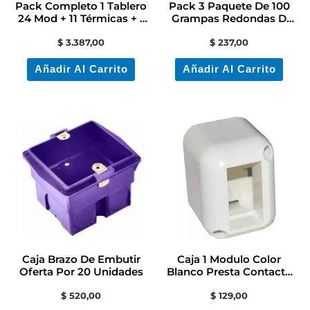
Pack Completo 1 Tablero
Pack 3 Paquete De 100
24 Mod + 11 Térmicas + 1
Grampas Redondas D
Diferencial
Plastico N°10 Negra
$
3.387,00
$
237,00
Añadir Al Carrito
Añadir Al Carrito
Caja Brazo De Embutir
Caja 1 Modulo Color
Oferta Por 20 Unidades
Blanco Presta Contacto
Electricidad
$
520,00
$
129,00