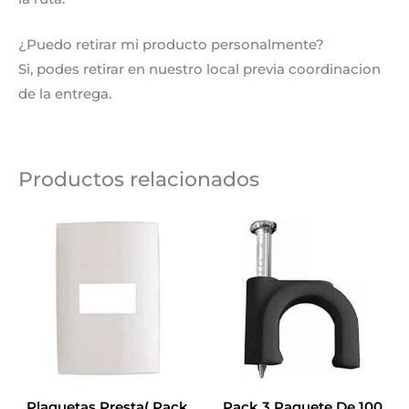
¿Puedo retirar mi producto personalmente?
Si, podes retirar en nuestro local previa coordinacion
de la entrega.
Productos relacionados
Este
producto
tiene
múltiples
variantes.
Las
opciones
se
Plaquetas Presta( Pack
Pack 3 Paquete De 100