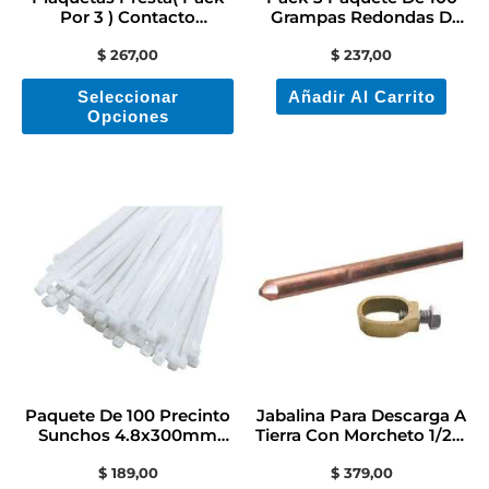
pueden
Por 3 ) Contacto
Grampas Redondas D
Electricidad Colon
Plastico N°10 Negra
elegir
$
267,00
$
237,00
en
Seleccionar
Añadir Al Carrito
la
Opciones
página
de
producto
Paquete De 100 Precinto
Jabalina Para Descarga A
Sunchos 4.8x300mm
Tierra Con Morcheto 1/2 X
Color Blanco
1,5 Mts
$
189,00
$
379,00