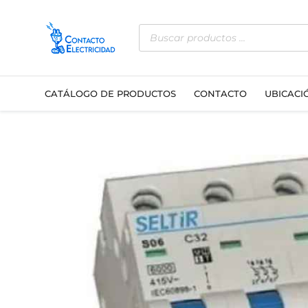
Ir
Búsqueda
al
de
contenido
productos
CATÁLOGO DE PRODUCTOS
CONTACTO
UBICACI