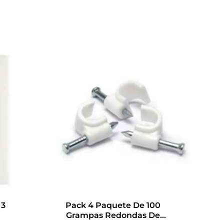
Este
producto
tiene
múltiples
variantes.
Las
opciones
se
pueden
elegir
en
 3
Pack 4 Paquete De 100
la
Grampas Redondas De