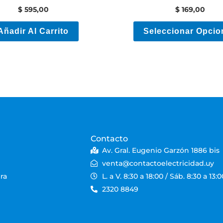
actoelectricidad
Electricidad
$
595,00
$
169,00
Añadir Al Carrito
Seleccionar Opcio
Contacto
Av. Gral. Eugenio Garzón 1886 bis
venta@contactoelectricidad.uy
ra
L. a V. 8:30 a 18:00 / Sáb. 8:30 a 13:0
2320 8849