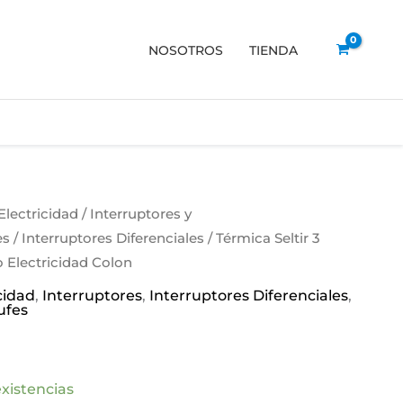
NOSOTROS
TIENDA
Electricidad
/
Interruptores y
es
/
Interruptores Diferenciales
/ Térmica Seltir 3
 Electricidad Colon
cidad
,
Interruptores
,
Interruptores Diferenciales
,
ufes
xistencias