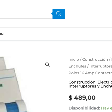
ÓN
Térmica
Inicio
/
Construcción
/
Enchufes
/
Interruptor
Seltir
Polos 16 Amp Contacto
3
Polos
Construcción
,
Electri
Interruptores y Ench
16
Amp
$
489,00
Contacto
Disponibilidad:
Hay e
Electricidad