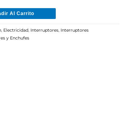
dir Al Carrito
n
,
Electricidad
,
Interruptores
,
Interruptores
res y Enchufes