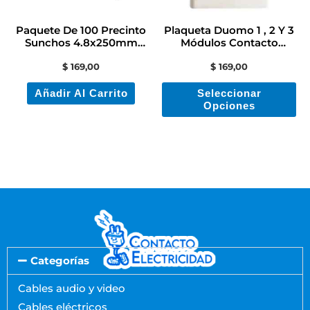
op
se
Paquete De 100 Precinto
Plaqueta Duomo 1 , 2 Y 3
pu
Sunchos 4.8x250mm
Módulos Contacto
Color Negro
Electricidad
ele
$
169,00
$
169,00
en
Añadir Al Carrito
Seleccionar
la
Opciones
pá
de
pr
Categorías
Cables audio y video
Cables eléctricos