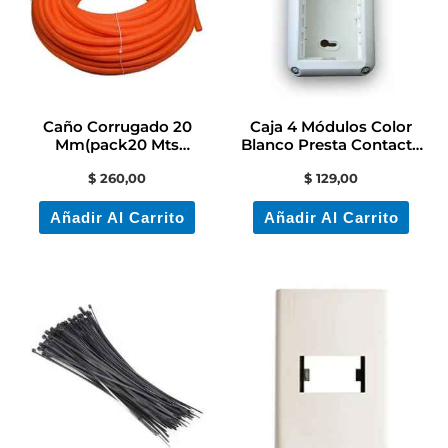
Caño Corrugado 20
Caja 4 Módulos Color
Mm(pack20 Mts
Blanco Presta Contacto
)contacto
Electricidad
$
260,00
$
129,00
Electricidad/colón
Añadir Al Carrito
Añadir Al Carrito
Es
pr
ti
mú
va
La