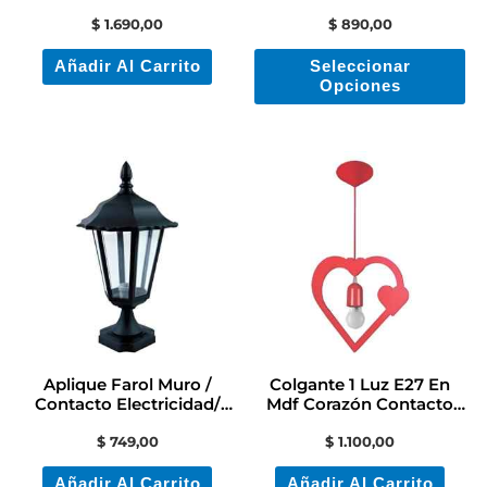
Electricidad Colon
ele
$
1.690,00
$
890,00
en
Añadir Al Carrito
Seleccionar
la
Opciones
pá
de
pr
Aplique Farol Muro /
Colgante 1 Luz E27 En
Contacto Electricidad/
Mdf Corazón Contacto
Colón
Electricidad
$
749,00
$
1.100,00
Añadir Al Carrito
Añadir Al Carrito