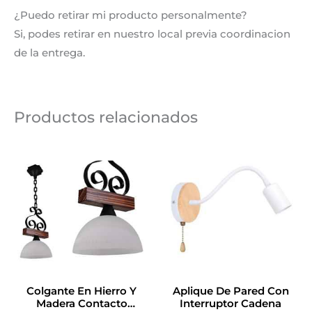
¿Puedo retirar mi producto personalmente?
Si, podes retirar en nuestro local previa coordinacion
de la entrega.
Productos relacionados
Es
pr
ti
mú
va
La
op
se
Colgante En Hierro Y
Aplique De Pared Con
pu
Madera Contacto
Interruptor Cadena