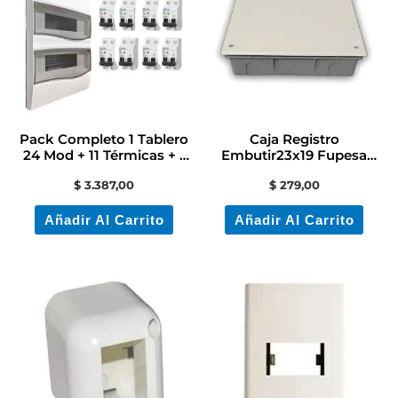
Pack Completo 1 Tablero
Caja Registro
24 Mod + 11 Térmicas + 1
Embutir23x19 Fupesa
Diferencial
Contactoelectricidadcolon
$
3.387,00
$
279,00
Añadir Al Carrito
Añadir Al Carrito
Es
pr
ti
mú
va