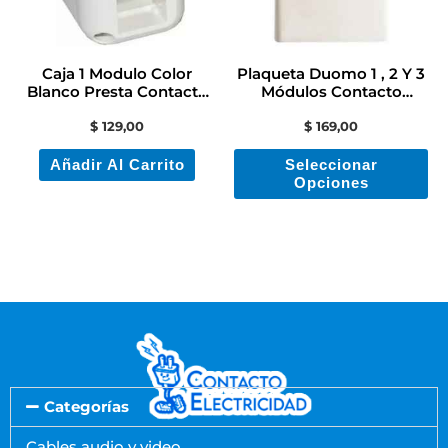
La
op
se
Caja 1 Modulo Color
Plaqueta Duomo 1 , 2 Y 3
pu
Blanco Presta Contacto
Módulos Contacto
Electricidad
Electricidad
ele
$
129,00
$
169,00
en
Añadir Al Carrito
Seleccionar
la
Opciones
pá
de
pr
Categorías
Cables audio y video