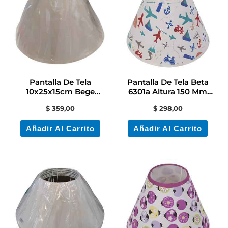
Pantalla De Tela
Pantalla De Tela Beta
10x25x15cm Bege
6301a Altura 150 Mm
Contacto Electricidad
Contacto Colon
$
359,00
$
298,00
Añadir Al Carrito
Añadir Al Carrito
Este
producto
tiene
múltiples
variantes.