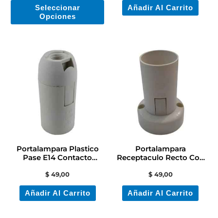
Seleccionar
Añadir Al Carrito
la
Opciones
página
de
producto
Portalampara Plastico
Portalampara
Pase E14 Contacto
Receptaculo Recto Con
Electricidad
Base E14 Contacto Colon
$
49,00
$
49,00
Añadir Al Carrito
Añadir Al Carrito