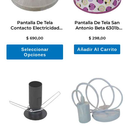
Las
opciones
se
Pantalla De Tela
Pantalla De Tela San
pueden
Contacto Electricidad
Antonio Beta 6301b
Colon
Altura 150 Mm
elegir
$
690,00
$
298,00
en
Seleccionar
Añadir Al Carrito
la
Opciones
página
de
producto