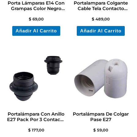
Porta Lámparas E14 Con
Portalampara Colgante
Grampas Color Negro
Cable Tela Contacto
Contacto Colon
Electricidad Colon
$
69,00
$
489,00
Añadir Al Carrito
Añadir Al Carrito
Este
producto
tiene
múltiples
variantes.
Las
opciones
se
Portalámpara Con Anillo
Portalámpara De Colgar
pueden
E27 Pack Por 3 Contacto
Pase E27
Electricidad
elegir
$
177,00
$
59,00
en