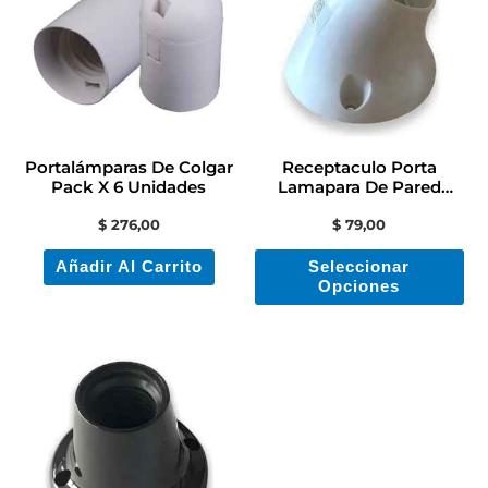
tie
mú
var
La
op
se
Portalámparas De Colgar
Receptaculo Porta
pu
Pack X 6 Unidades
Lamapara De Pared
Curvo Contacto Colon
ele
$
276,00
$
79,00
en
Añadir Al Carrito
Seleccionar
la
Opciones
pá
de
pr
Este
producto
tiene
múltiples
variantes.