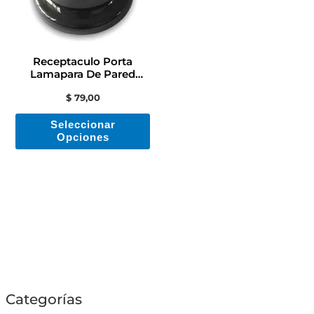
Las
opciones
se
Receptaculo Porta
pueden
Lamapara De Pared
Recto Contacto Colon
elegir
$
79,00
en
Seleccionar
la
Opciones
página
de
producto
Categorías