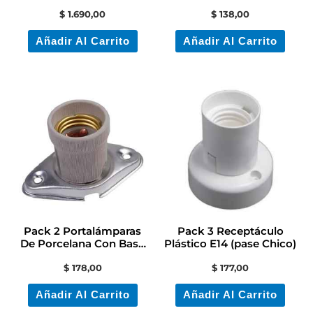
Lamparas Color Led+
Capuchón De Plástico
$
1.690,00
$
138,00
Ficha
Añadir Al Carrito
Añadir Al Carrito
Pack 2 Portalámparas
Pack 3 Receptáculo
De Porcelana Con Base
Plástico E14 (pase Chico)
De Aluminio Beta
$
178,00
$
177,00
Añadir Al Carrito
Añadir Al Carrito