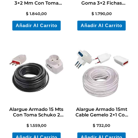
3×2 Mm Con Toma
Goma 3×2 Fichas
Schuko Y Toma Modular
Schuko Conatel
$
1.840,00
$
1.790,00
Añadir Al Carrito
Añadir Al Carrito
Alargue Armado 15 Mts
Alargue Armado 15mt
Con Toma Schuko 2
Cable Gemelo 2×1 Con
Laterales Y Ficha 3l
Fichas + Adaptador
$
1.559,00
$
732,00
Añadir Al Carrito
Añadir Al Carrito