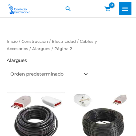
Ir
Buscar
al
contenido
Inicio
/
Construcción
/
Electricidad
/
Cables y
Accesorios
/
Alargues
/ Página 2
Alargues