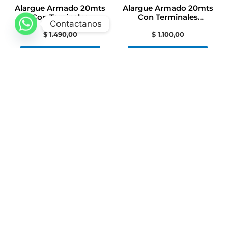
Alargue Armado 20mts
Alargue Armado 20mts
Con Teminales
Con Terminales
Contactanos
Contactoelectricidad
Contacto Electricidad
$
1.490,00
$
1.100,00
Añadir Al Carrito
Añadir Al Carrito
Categorías
Accesorios para Vehículos
+