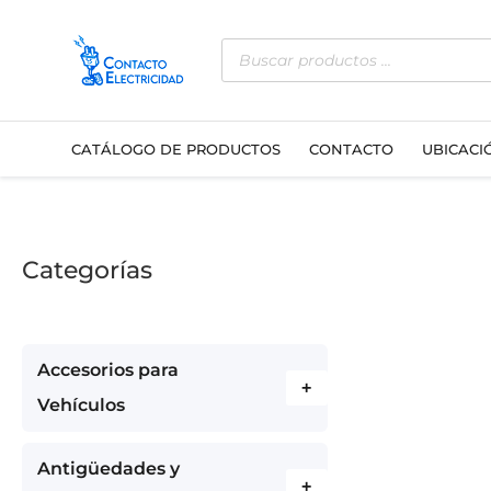
Ir
Búsqueda
al
de
contenido
productos
CATÁLOGO DE PRODUCTOS
CONTACTO
UBICACI
Categorías
Accesorios para
+
Vehículos
Antigüedades y
+