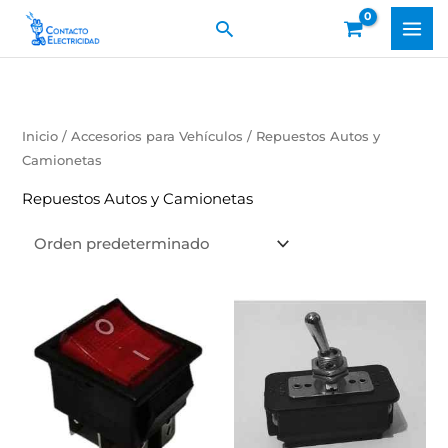
Ir
Buscar
al
contenido
Inicio
/
Accesorios para Vehículos
/ Repuestos Autos y
Camionetas
Repuestos Autos y Camionetas