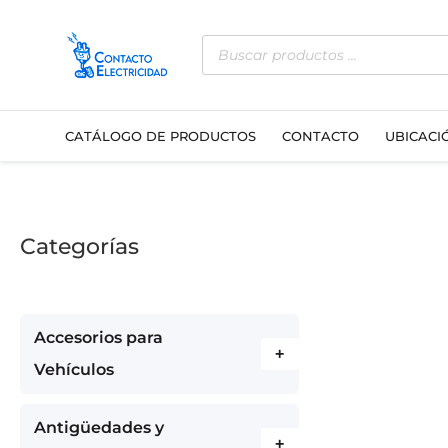
Ir
Búsqueda
al
de
contenido
productos
CATÁLOGO DE PRODUCTOS
CONTACTO
UBICACI
Categorías
Accesorios para
+
Vehículos
Antigüedades y
+