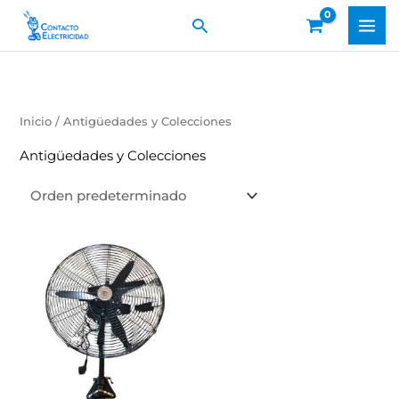
Ir
Buscar
al
contenido
Inicio
/ Antigüedades y Colecciones
Antigüedades y Colecciones