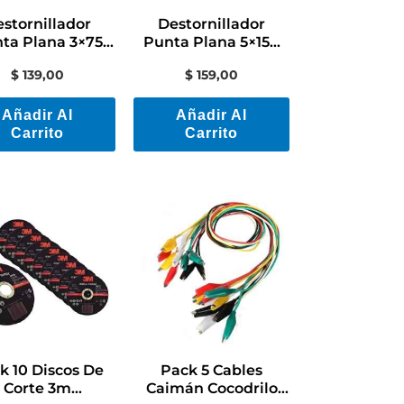
stornillador
Destornillador
ta Plana 3×75
Punta Plana 5×150
Aislado 1000 V
Mm Aislado 1000v
$
139,00
$
159,00
Tramontina
Tramontina
Añadir Al
Añadir Al
Carrito
Carrito
k 10 Discos De
Pack 5 Cables
Corte 3m
Caimán Cocodrilo