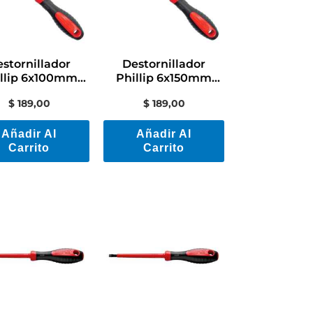
stornillador
Destornillador
illip 6x100mm
Phillip 6x150mm
44316/030
44316/032
$
189,00
$
189,00
amontina Pro
Tramontina Pro
Añadir Al
Añadir Al
Carrito
Carrito