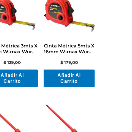
 Métrica 3mts X
Cinta Métrica 5mts X
 W-max Wurth
16mm W-max Wurth
Contacto
Contacto
$
129,00
$
179,00
Electricidad
Electricidad
Añadir Al
Añadir Al
Carrito
Carrito