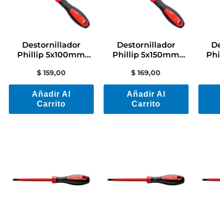
Destornillador
Destornillador
De
Phillip 5x100mm
Phillip 5x150mm
Ph
44316/021
44316/023
$
159,00
$
169,00
Tramontina Pro
Tramontina Pro
Tr
Añadir Al
Añadir Al
Carrito
Carrito