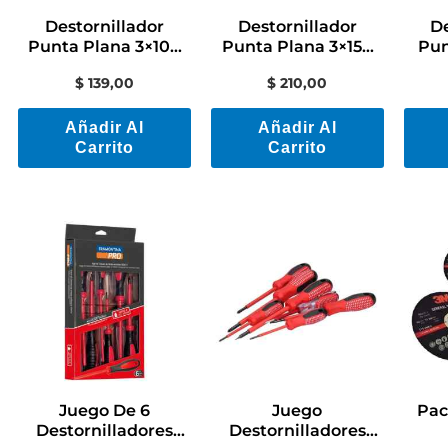
Destornillador
Destornillador
De
Punta Plana 3×100
Punta Plana 3×150
Pun
Mm Aislado 1000v
Mm Aislado 1000v
Mm 
$
139,00
$
210,00
Tramontina
Tramontina
Añadir Al
Añadir Al
Carrito
Carrito
Juego De 6
Juego
Pac
Destornilladores
Destornilladores