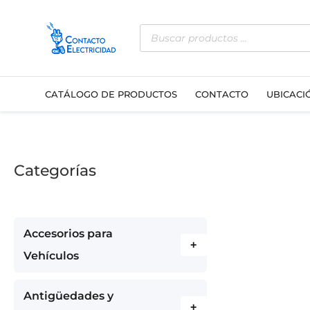
Ir
Búsqueda
al
de
contenido
productos
CATÁLOGO DE PRODUCTOS
CONTACTO
UBICACI
Categorías
Accesorios para
+
Vehículos
Antigüedades y
+