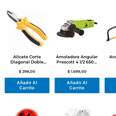
Alicate Corte
Amoladora Angular
Arc
Diagonal Doble
Prescott 4 1/2 650w
Aislación 6» Master
11000 Rpm Contacto
Tr
$
298,00
$
1.699,00
Tramontina
Añadir Al
Añadir Al
Carrito
Carrito