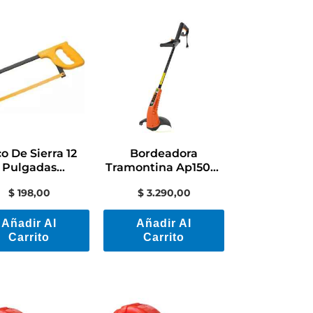
o De Sierra 12
Bordeadora
Pulgadas
Tramontina Ap1500t
amontina Con
Color Naranja Y
$
198,00
$
3.290,00
Hoja
Negro
Naranja/negro
Añadir Al
Añadir Al
Carrito
Carrito