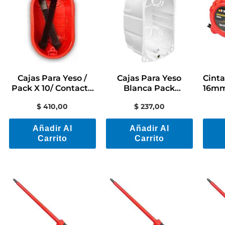
Cajas Para Yeso /
Cajas Para Yeso
Cinta
Pack X 10/ Contacto
Blanca Pack
16mm
Electricidad/colon
X3/contacto
$
410,00
$
237,00
Electricidad/colon
Añadir Al
Añadir Al
Carrito
Carrito