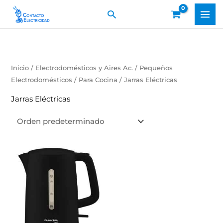
Ir
Buscar
al
contenido
Inicio
/
Electrodomésticos y Aires Ac.
/
Pequeños
Electrodomésticos
/
Para Cocina
/ Jarras Eléctricas
Jarras Eléctricas