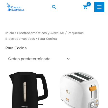
Ir
Buscar
al
contenido
Inicio
/
Electrodomésticos y Aires Ac.
/
Pequeños
Electrodomésticos
/ Para Cocina
Para Cocina