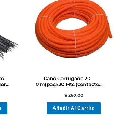
to
Caño Corrugado 20
lor
Mm(pack20 Mts )contacto
Electricidad/colón
$
260,00
o
Añadir Al Carrito