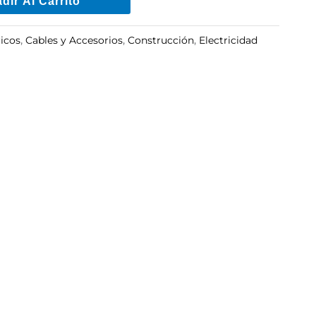
dir Al Carrito
ricos
,
Cables y Accesorios
,
Construcción
,
Electricidad