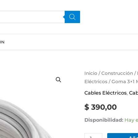
ÓN
Goma
Inicio
/
Construcción
/
Eléctricos
/ Goma 3×1 M
3x1
Mm
Cables Eléctricos
,
Cab
10
$
390,00
Metros
Color
Disponibilidad:
Hay e
Blanco
Contacto