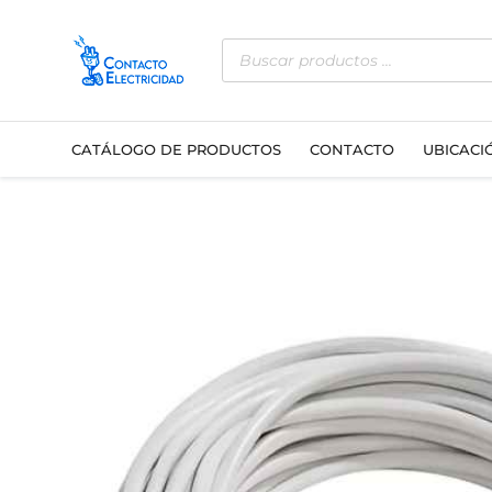
Ir
Búsqueda
al
de
contenido
productos
CATÁLOGO DE PRODUCTOS
CONTACTO
UBICACI