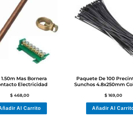
a 1.50m Mas Bornera
Paquete De 100 Precin
ontacto Electricidad
Sunchos 4.8x250mm Co
Negro
$
468,00
$
169,00
Añadir Al Carrito
Añadir Al Carrit