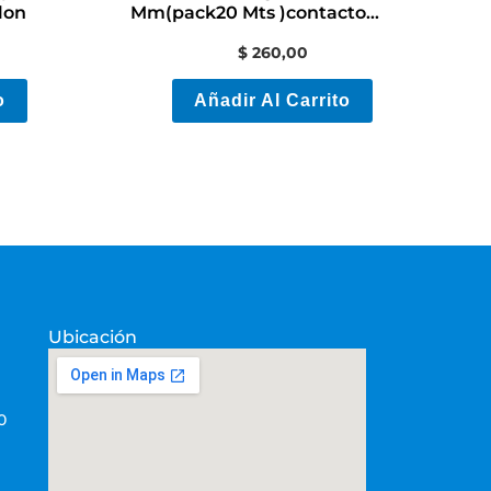
lon
Mm(pack20 Mts )contacto
Electricidad/colón
$
260,00
o
Añadir Al Carrito
Ubicación
0