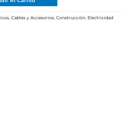
dir Al Carrito
ricos
,
Cables y Accesorios
,
Construcción
,
Electricidad