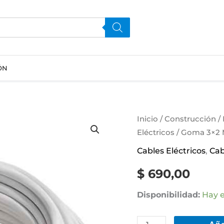
ÓN
Goma
Inicio
/
Construcción
/
Eléctricos
/ Goma 3×2 M
3x2
Mm
Cables Eléctricos
,
Cab
10
$
690,00
Metros
Color
Disponibilidad:
Hay e
Blanco
Contacto