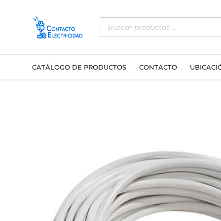
Ir
Búsqueda
al
de
contenido
productos
CATÁLOGO DE PRODUCTOS
CONTACTO
UBICACI