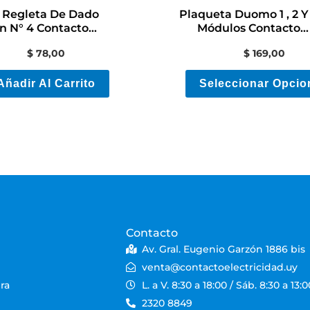
 Regleta De Dado
Plaqueta Duomo 1 , 2 Y
n N° 4 Contacto
Módulos Contacto
Electricidad
Electricidad
$
78,00
$
169,00
Añadir Al Carrito
Seleccionar Opcio
Contacto
Av. Gral. Eugenio Garzón 1886 bis
venta@contactoelectricidad.uy
ra
L. a V. 8:30 a 18:00 / Sáb. 8:30 a 13:0
2320 8849