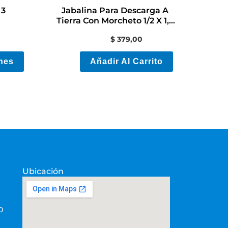
en
 3
Jabalina Para Descarga A
la
Tierra Con Morcheto 1/2 X 1,5
Mts
página
$
379,00
de
nes
Añadir Al Carrito
producto
Ubicación
0