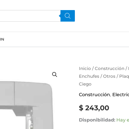
ÓN
Plaqueta
Inicio
/
Construcción
/
Enchufes
/
Otros
/ Plaq
3
Ciego
Mod
/
Construcción
,
Electri
Con
$
243,00
1
Toma
Disponibilidad:
Hay e
Euro