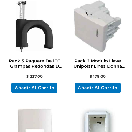
Pack 3 Paquete De 100
Pack 2 Modulo Llave
Grampas Redondas D
Unipolar Linea Donna
Plastico N°10 Negra
Contacto
$
237,00
$
178,00
Añadir Al Carrito
Añadir Al Carrito
Este
producto
tiene