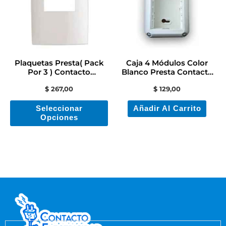
múltiples
variantes.
Las
opciones
se
Plaquetas Presta( Pack
Caja 4 Módulos Color
pueden
Por 3 ) Contacto
Blanco Presta Contacto
Electricidad Colon
Electricidad
elegir
$
267,00
$
129,00
en
Seleccionar
Añadir Al Carrito
la
Opciones
página
de
producto