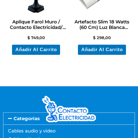
Aplique Farol Muro /
Artefacto Slim 18 Watts
Contacto Electricidad/
(60 Cm) Luz Blanca
Colón
Equivale 2 Tubos
$
749,00
$
298,00
Añadir Al Carrito
Añadir Al Carrito
Categorías
Cables audio y video