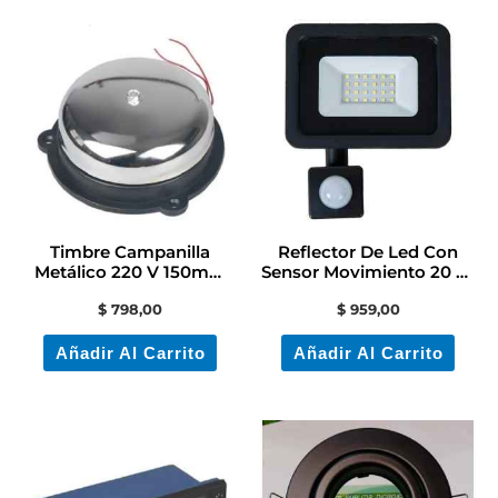
Timbre Campanilla
Reflector De Led Con
Metálico 220 V 150mm
Sensor Movimiento 20 W
Contacto Electricidad
/ Contacto Colon
$
798,00
$
959,00
Añadir Al Carrito
Añadir Al Carrito
Es
pr
ti