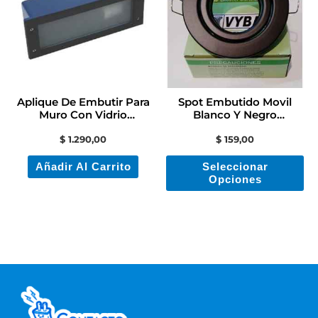
mú
va
La
op
se
Aplique De Embutir Para
Spot Embutido Movil
pu
Muro Con Vidrio
Blanco Y Negro
Contacto Colon
Contactoelectricidad
ele
$
1.290,00
$
159,00
en
Añadir Al Carrito
Seleccionar
la
Opciones
pá
de
pr